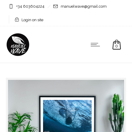
+34 603604224
manuelwave@gmail.com
Login on site
0