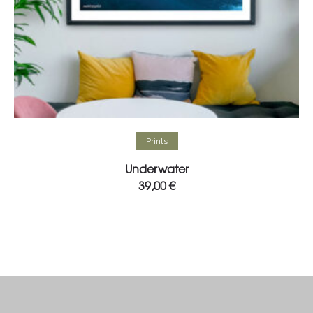
Select options
Prints
Underwater
39,00
€