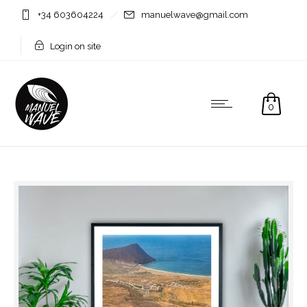
+34 603604224
manuelwave@gmail.com
Login on site
0